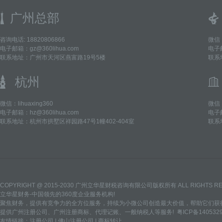
广州总部
咨询电话: 18820806866
微信：
电子邮箱：gz@360lihua.com
电子邮
联系地址：广州市天河区燕富路19号5楼
联系
杭州
微信：lihuaxing360
微信：
电子邮箱：hz@360lihua.com
电子邮
联系地址：杭州市拱墅区祥园路47号1幢402-404室
联系
COPYRIGHT @ 2015-2030 广州立华星财税咨询有限公司版权所有 ALL RIGHTS R
立华星财务-中国领先的360度企业服务机构!
聚焦财务，提供有竞争力的全方位服务，持续为小微公司创造最大价值，帮助它们获得
提供
广州注册公司
、
广州注册商标
、
代理记账
、
一般纳税人
等服务!
粤ICP备140532
友情链接：
注册公司
|
佛山注册公司
|
商标转让