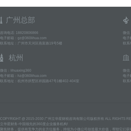
广州总部
咨询电话: 18820806866
微信：
电子邮箱：gz@360lihua.com
电子邮
联系地址：广州市天河区燕富路19号5楼
联系
杭州
微信：lihuaxing360
微信：
电子邮箱：hz@360lihua.com
电子邮
联系地址：杭州市拱墅区祥园路47号1幢402-404室
联系
COPYRIGHT @ 2015-2030 广州立华星财税咨询有限公司版权所有 ALL RIGHTS R
立华星财务-中国领先的360度企业服务机构!
聚焦财务，提供有竞争力的全方位服务，持续为小微公司创造最大价值，帮助它们获得