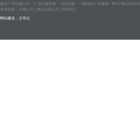
提供
广州注册公司
、
广州注册商标
、
代理记账
、
一般纳税人
等服务!
粤ICP备140532
友情链接：
注册公司
|
佛山注册公司
|
商标转让
网站建设：
立华云