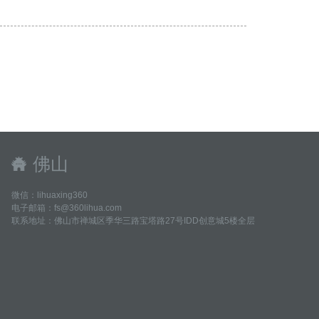
佛山
微信：lihuaxing360
电子邮箱：fs@360lihua.com
联系地址：佛山市禅城区季华三路宝塔路27号IDD创意城5楼全层