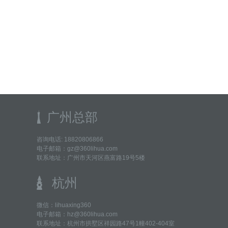
广州总部
咨询电话: 18820806866
电子邮箱：gz@360lihua.com
联系地址：广州市天河区燕富路19号5楼
杭州
微信：lihuaxing360
电子邮箱：hz@360lihua.com
联系地址：杭州市拱墅区祥园路47号1幢402-404室