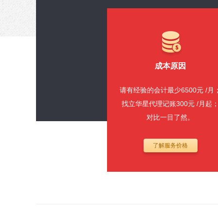
成本原因
请有经验的会计最少6500元 /月
找立华星代理记账300元 /月起
对比一目了然。
了解服务价格