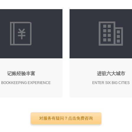
记账经验丰富
进驻六大城市
H BOOKKEEPING EXPERIENCE
ENTER SIX BIG CITIES
位专职会计，每年续约企业客
起源于深圳，壮大在广州，
过10000家，新增企业客户
进驻长沙、杭州、东莞、佛
对服务有疑问？点击免费咨询
超过3700家
中山，面向全国客户提供