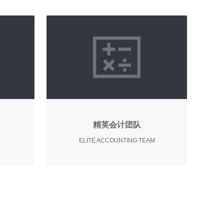
精英会计团队
ELITE ACCOUNTING TEAM
现已
超过百位资深会计组成的业务团
山、
队，一对一服务，双重审核把
服务
关，用服务口碑获得客户认可