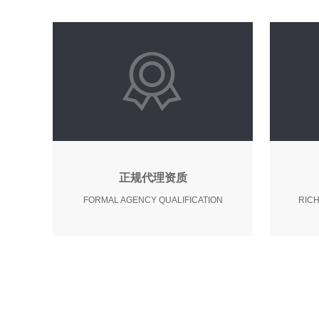
正规代理资质
FORMAL AGENCY QUALIFICATION
RIC
获得国家机关认证资质，代理记
百
账行业协会成员，广东省守合同
户超
重信用企业。