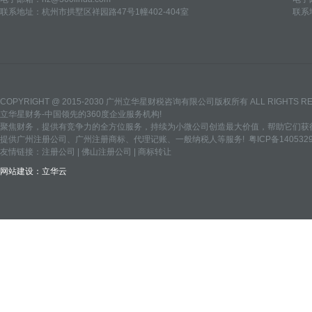
联系地址：杭州市拱墅区祥园路47号1幢402-404室
联系
COPYRIGHT @ 2015-2030 广州立华星财税咨询有限公司版权所有 ALL RIGHTS R
立华星财务-中国领先的360度企业服务机构!
聚焦财务，提供有竞争力的全方位服务，持续为小微公司创造最大价值，帮助它们获得
提供
广州注册公司
、
广州注册商标
、
代理记账
、
一般纳税人
等服务!
粤ICP备140532
友情链接：
注册公司
|
佛山注册公司
|
商标转让
网站建设：
立华云